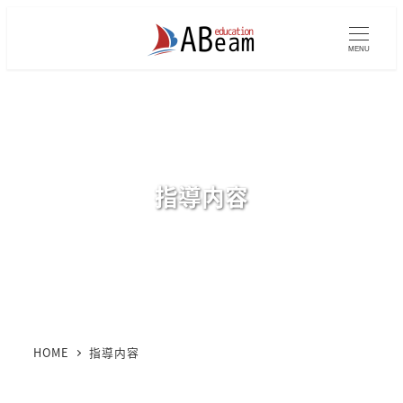
メ
イ
MENU
ン
コ
ン
テ
ン
指導内容
ツ
へ
移
動
HOME
指導内容